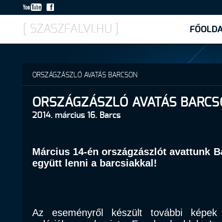
[ SZASZFALVI.HU ]
FŐOLD
ORSZÁGZÁSZLÓ AVATÁS BARCSON
ORSZÁGZÁSZLÓ AVATÁS BARC
2014. március 16. Barcs
Március 14-én országzászlót avattunk Ba
együtt lenni a barcsiakkal!
Az eseményről készült további képek