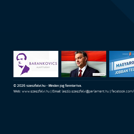
© 2026 szaszfalvi.hu - Minden jog fenntartva.
Web:
| Email:
|
www.szaszfalvi.hu
laszlo.szaszfalvi@parlament.hu
facebook.com/s